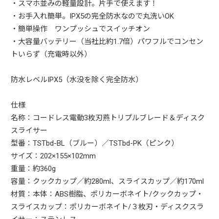
・スマホ並みの軽量設計。片手で使えます！
・お手入れ簡単。IPX5の完全防水なので丸洗いOK
・簡単操作 ワンプッシュでスイッチオン
・大容量バッテリー（当社比約1.7倍）パワフルでコンセン
トいらず（充電時以外）
防水レベルIPX5（水没を除く完全防水）
仕様
名称：コードレス電動3枚刃燕トリプルブレード＆ディスク
スライサー
型番：TSTbd-BL（ブルー）／TSTbd-PK（ピンク）
サイズ：202×155×102mm
重量：約360g
容量：クックカップ／約280ml、スライスカップ／約170ml
材質：本体：ABS樹脂、ポリカーボネイト/クックカップ・
スライスカップ：ポリカーボネイト/３枚刃・ディスクスラ