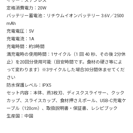
イサー：ステンレス
定格消費電力：20W
バッテリー蓄電池：リチウムイオンバッテリー 3.6V／2500
mAh
充電電圧：5V
充電電流：1A
充電時間：約3時間
満充電時の使用時間：1サイクル（1 回 40 秒、その後 2分休
止）を20回分使用可能（目安時間です。食材の硬さ等によ
って変わります）※3サイクルした場合30分間休ませてくだ
さい
防水保護レベル：IPX5
セット内容：本体、燕3枚刃、ディスクスライサー、クック
カップ、スライスカップ、食材押さえポール、USB-C充電ケ
ーブル（120cm）、取扱説明書・保証書、レシピブック
生産国：中国