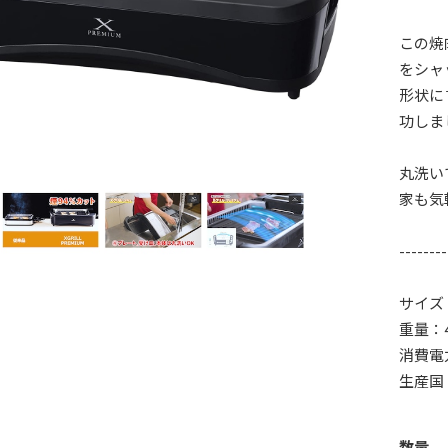
この焼
をシャ
形状に
功しま
丸洗い
家も気
--------
サイズ：2
重量：4
消費電力
生産国