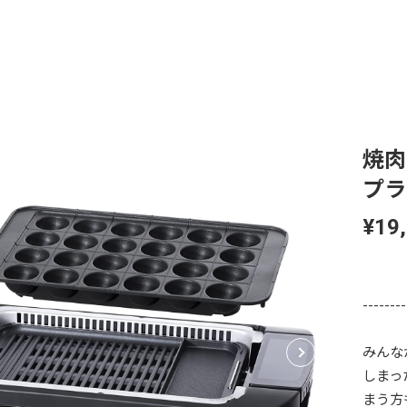
焼肉
プラ
¥19
--------
みんな
しまっ
まう方