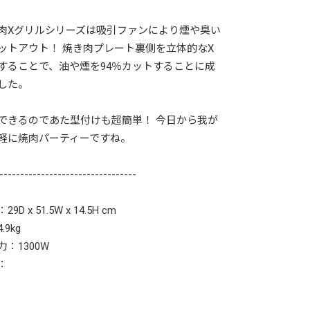
肉Xグリルシリーズは吸引ファンにより煙や臭い
ットアウト！ 焼き肉プレート裏側を立体的なX
することで、油や煙を94％カットすることに成
した。
できるのであた型付けも超簡単！ 今日から我が
軽に焼肉パーティーですね。
---------------------------------
9D x 51.5W x 14.5H cm
.9kg
：1300W
：