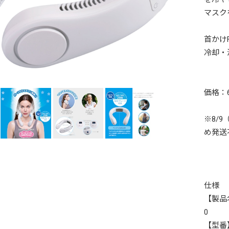
マスク
首かけ
冷却・
価格：6
※8/
め発送
仕様
【製品
0
【型番】