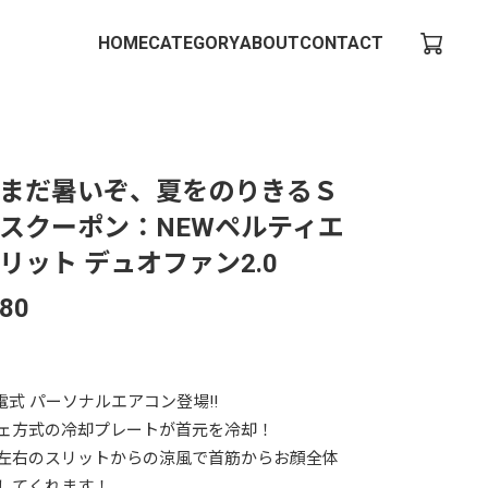
HOME
CATEGORY
ABOUT
CONTACT
まだ暑いぞ、夏をのりきるＳ
スクーポン：NEWペルティエ
リット デュオファン2.0
480
充電式 パーソナルエアコン登場!!
ェ方式の冷却プレートが首元を冷却！
左右のスリットからの涼風で首筋からお顔全体
してくれます！