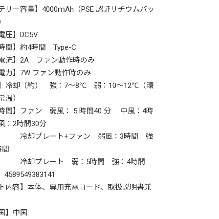
テリー容量】4000ｍAh（PSE 認証リチウムバッ
ー）
電圧】DC5V
時間】約4時間 Type-C
電流】2A ファン動作時のみ
電力】7W ファン動作時のみ
】冷却（約） 強：7〜8℃ 弱：10〜12℃（環
常温）
時間】ファン 弱風： 5 時間40 分 中風：4時
風：2時間30分
プレート+ファン 弱風：3時間 強
時間
プレート 弱：5時間 強：4時間
4589549383141
ト内容】本体、専用充電コード、取扱説明書兼
国】中国