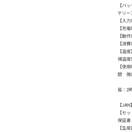
【バッ
テリ
【入力
【充電
【動作
【消費
【温度
境温度
【使用
間 強
冷却
風：2
冷却
【JAN】
【セッ
保証書
【生産