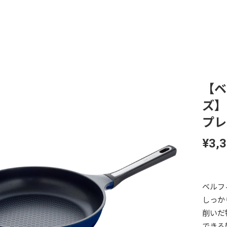
【ベ
ズ】
プレ
¥3,
ベルフ
しっか
削いだ
できる