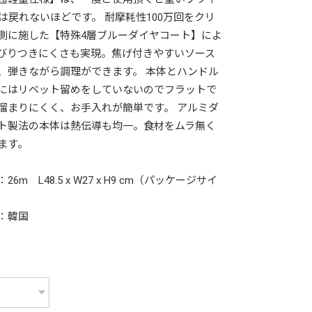
は戻れないほどです。 耐摩耗性100万回をクリ
側に施した【特殊4層ブルーダイヤコート】によ
びりつきにくさも実現。焦げ付きやすいソース
、弾きながら調理ができます。 本体とハンドル
にはリベット留めをしていないのでフラットで
溜まりにくく、お手入れが簡単です。 アルミダ
ト製法の本体は熱伝導も均一。食材をムラ無く
ます。
26m L48.5 x W27 x H9 cm（パッケージサイ
：韓国