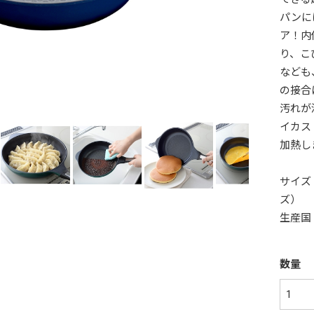
パンに
ア！内
り、こ
なども
の接合
汚れが
イカス
加熱し
サイズ：
ズ）
生産国
数量