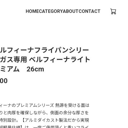
HOME
CATEGORY
ABOUT
CONTACT
ルフィーナフライパンシリー
ガス専用 ベルフィーナライト
ミアム 26cm
300
ィーナのプレミアムシリーズ 熱源を受ける面は
りと肉厚を確保しながら、側面の余分な厚さを
特別設計。【アルミダイカスト製法だから実現
超軽量仕様】は、一度ご使用頂くと重いフライ